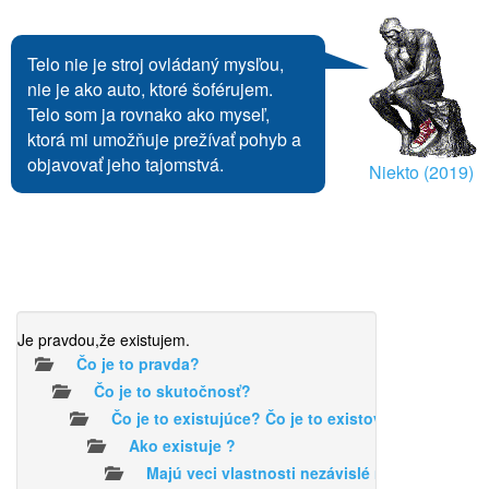
Telo nie je stroj ovládaný mysľou,
nie je ako auto, ktoré šoférujem.
Telo som ja rovnako ako myseľ,
ktorá mi umožňuje prežívať pohyb a
objavovať jeho tajomstvá.
Niekto (2019)
Je pravdou,že existujem.
Čo je to pravda?
Čo je to skutočnosť?
Čo je to existujúce? Čo je to existovať?
Ako existuje ?
Majú veci vlastnosti nezávislé na našom vní