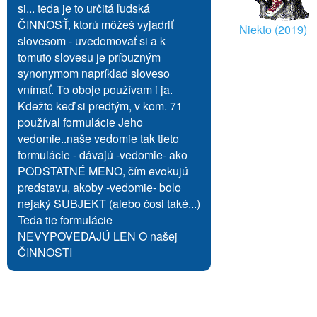
si... teda je to určitá ľudská
ČINNOSŤ, ktorú môžeš vyjadriť
Niekto (2019)
slovesom - uvedomovať si a k
tomuto slovesu je príbuzným
synonymom napríklad sloveso
vnímať. To oboje používam i ja.
Kdežto keď si predtým, v kom. 71
používal formulácie Jeho
vedomie..naše vedomie tak tieto
formulácie - dávajú -vedomie- ako
PODSTATNÉ MENO, čím evokujú
predstavu, akoby -vedomie- bolo
nejaký SUBJEKT (alebo čosi také...)
Teda tie formulácie
NEVYPOVEDAJÚ LEN O našej
ČINNOSTI