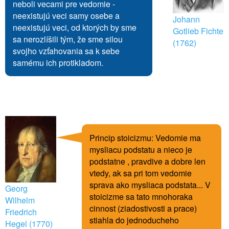
neboli vecami pre vedomie -
neexistujú veci samy osebe a
Johann
neexistujú veci, od ktorých by sme
Gotlieb Fichte
sa nerozlíšili tým, že sme silou
(1762)
svojho vzťahovania sa k sebe
samému ich protikladom.
Princip stoicizmu: Vedomie ma
mysliacu podstatu a nieco je
podstatne , pravdive a dobre len
vtedy, ak sa pri tom vedomie
sprava ako mysliaca podstata... V
Georg
stoicizme sa tato mnohoraka
Wilhelm
cinnost (ziadostivosti a prace)
Friedrich
stiahla do jednoducheho
Hegel (1770)