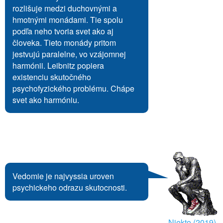
rozlišuje medzi duchovnými a
hmotnými monádami. Tie spolu
podľa neho tvoria svet ako aj
človeka. Tieto monády pritom
jestvujú paralelne, vo vzájomnej
harmónii. Leibnitz popiera
existenciu skutočného
psychofyzického problému. Chápe
svet ako harmóniu.
Vedomie je najvyssia uroven
psychickeho odrazu skutocnosti.
Niekto (2019)