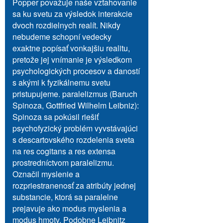
Popper považuje naše vzťahovanie
sa ku svetu za výsledok interakcie
dvoch rozdielnych realít. Nikdy
nebudeme schopní vedecky
exaktne popísať vonkajšiu realitu,
pretože jej vnímanie je výsledkom
psychologických procesov a daností
s akými k fyzikálnemu svetu
pristupujeme. paralelizmus (Baruch
Spinoza, Gottfried Wilhelm Leibniz):
Spinoza sa pokúsil riešiť
psychofyzický problém vyvstávajúci
s descartovského rozdelenia sveta
na res cogitans a res extensa
prostredníctvom paralelizmu.
Označil myslenie a
rozpriestranenosť za atribúty jednej
substancie, ktorá sa paralelne
prejavuje ako modus myslenia a
modus hmoty. Podobne Leibnitz