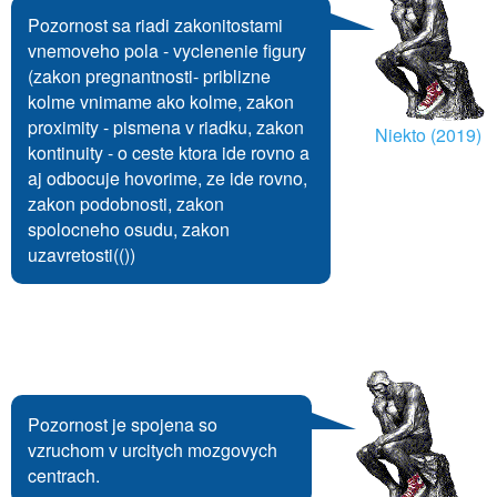
Pozornost sa riadi zakonitostami
vnemoveho pola - vyclenenie figury
(zakon pregnantnosti- priblizne
kolme vnimame ako kolme, zakon
proximity - pismena v riadku, zakon
Niekto (2019)
kontinuity - o ceste ktora ide rovno a
aj odbocuje hovorime, ze ide rovno,
zakon podobnosti, zakon
spolocneho osudu, zakon
uzavretosti(())
Pozornost je spojena so
vzruchom v urcitych mozgovych
centrach.