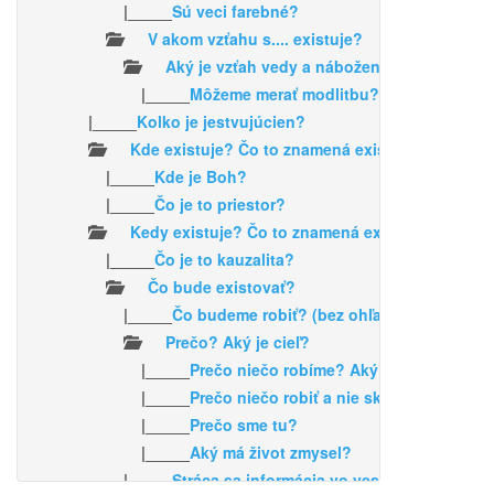
|_____
Sú veci farebné?
V akom vzťahu s.... existuje?
Aký je vzťah vedy a náboženstva?
|_____
Môžeme merať modlitbu?
|_____
Kolko je jestvujúcien?
Kde existuje? Čo to znamená existovať v priest
|_____
Kde je Boh?
|_____
Čo je to priestor?
Kedy existuje? Čo to znamená existovať v čase 
|_____
Čo je to kauzalita?
Čo bude existovať?
|_____
Čo budeme robiť? (bez ohľadu nato, čo by 
Prečo? Aký je cieľ?
|_____
Prečo niečo robíme? Aký je cieľ toho n
|_____
Prečo niečo robiť a nie skôr nič?
|_____
Prečo sme tu?
|_____
Aký má život zmysel?
|_____
Stráca sa informácia vo vesmíre /čiernych 