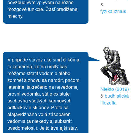
povzbudivým vplyvom na rôzne
&
mozgové funkcie. Časť predĺženej
fyzikalizmus
miechy.
V prípade stavov ako smrť či kóma,
to znamená, že na určitý čas
môžeme stratiť vedomie alebo
zomrieť a znovu sa narodiť, pričom
latentne, takrečeno na nevedomej
Niekto (2019)
úrovni vedomia, stále existuje
&
budhistická
úschovňa všetkých karmových
filozofia
odtlačkov a sklonov. Preto sa
alajavidžnána volá zásobáreň
vedomia (a niekedy aj substrát
uvedomelosti). Je to trvalejší stav,