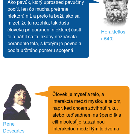
Ako pavúk, ktorý uprostred pavučiny
pocíti, len čo mucha pretrhne
niektorú niť, a preto ta beží, ako sa
mrzel, že ju roztrhla, tak duša
človeka pri poranení niektorej časti
Herakleitos
tela náhli sa ta, akoby neznášala
(-540)
poranenie tela, s ktorým je pevne a
podľa určitého pomeru spojená.
Človek je myseľ a telo, a
interakcia medzi mysľou a telom,
napr. keď chcem zdvihnúť ruku,
alebo keď sadnem na špendlík a
cítim bolesť je kauzálnou
Rene
interakciou medzi týmito dvoma
Descartes