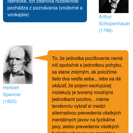
identické, ich zdanlivá rozdielnosť
pochádza z poznávania (vnútorné a
vonkajšie)
Arthur
Schopenhauer
(1788)
To, že jednotka pociťovania nemá
nič spoločné s jednotkou pohybu,
sa stane zrejmým, ak položíme
tieto dva vedľa seba... lebo sa dá
ukázať, že pojem oscilujúcej
Herbert
molekuly je tvorený mnohými
Spencer
jednotkami pocitov... máme
(1820)
tendenciu vybrať si medzi
alternatívou prevedenia všetkých
mentálnych javov na fyzikálne
javy, alebo prevedenia všetkých