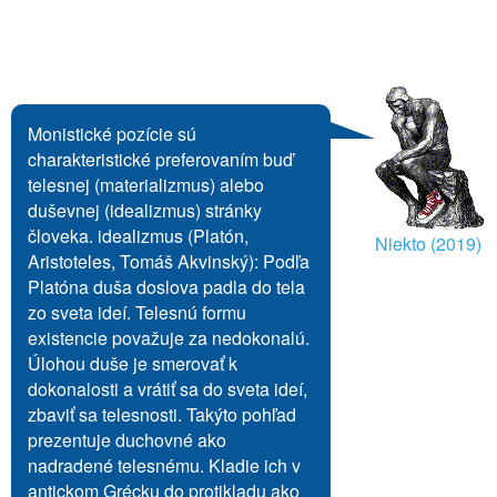
Monistické pozície sú
charakteristické preferovaním buď
telesnej (materializmus) alebo
duševnej (idealizmus) stránky
človeka. idealizmus (Platón,
Niekto (2019)
Aristoteles, Tomáš Akvinský): Podľa
Platóna duša doslova padla do tela
zo sveta ideí. Telesnú formu
existencie považuje za nedokonalú.
Úlohou duše je smerovať k
dokonalosti a vrátiť sa do sveta ideí,
zbaviť sa telesnosti. Takýto pohľad
prezentuje duchovné ako
nadradené telesnému. Kladie ich v
antickom Grécku do protikladu ako