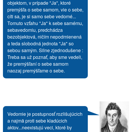
objektom, v prípade "Ja", ktoré
premýšľa o sebe samom, vie o sebe,
cíti sa, je si samo sebe vedomé...
Tomuto vzťahu "Ja" k sebe samému,
sebavedomiu, predchádza
bezobjektová, ničím nepodmienená
a teda slobodná jednota "Ja" so
sebou samým. Silne zjednodušene :
Treba sa už poznať, aby sme vedeli,
že premýšľaní o sebe samom
naozaj premýšľame o sebe.
Vedomie je postupnosť rozlišujúcich
a najmä proti sebe kladúcich
aktov...neexistujú veci, ktoré by