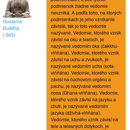
podmienok žiadne vedomie
nevzniká. A podľa toho, na ktorých
podmienkach je jeho vznikanie
Guatama
závislé, tak je toto vedomie
Buddha
nazývané. Vedomie, ktorého vznik
(-563)
závisí na oku a tvaroch, je
nazývané vedomím oka (čakkhu-
viňňána). Vedomie, ktorého vznik
závisí na uchu a zvukoch, je
nazývané vedomím ucha (sota-
viňňána). Vedomie, ktorého vznik
závisí na čuchovom orgánu a
pachu, je nazývané vedomím
nosa (Ghana-viňňána). Vedomie,
ktorého vznik závisí na jazyku a
chuti, je nazývané vedomím
jazyka (dživhá-viňňána).
Vedomie, ktorého vznik závisí na
tele a telesných dotykoch, je