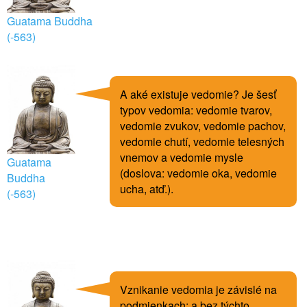
Guatama Buddha
(-563)
A aké existuje vedomie? Je šesť
typov vedomia: vedomie tvarov,
vedomie zvukov, vedomie pachov,
vedomie chutí, vedomie telesných
vnemov a vedomie mysle
Guatama
(doslova: vedomie oka, vedomie
Buddha
ucha, atď.).
(-563)
Vznikanie vedomia je závislé na
podmienkach; a bez týchto