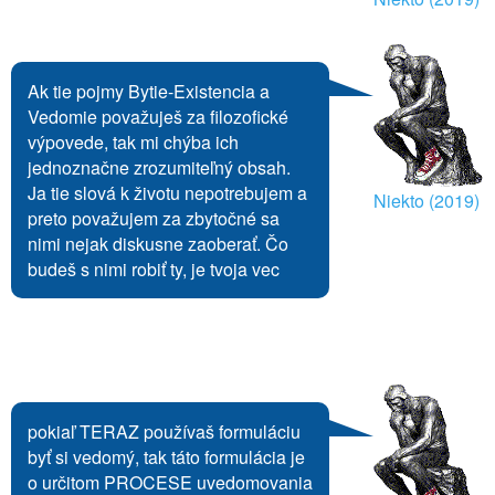
Ak tie pojmy Bytie-Existencia a
Vedomie považuješ za filozofické
výpovede, tak mi chýba ich
jednoznačne zrozumiteľný obsah.
Ja tie slová k životu nepotrebujem a
Niekto (2019)
preto považujem za zbytočné sa
nimi nejak diskusne zaoberať. Čo
budeš s nimi robiť ty, je tvoja vec
pokiaľ TERAZ používaš formuláciu
byť si vedomý, tak táto formulácia je
o určitom PROCESE uvedomovania