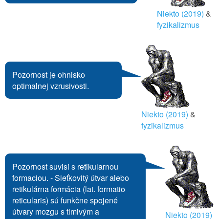
Niekto (2019)
&
fyzikalizmus
Pozornost je ohnisko
optimalnej vzrusivosti.
Niekto (2019)
&
fyzikalizmus
Pozornost suvisi s retikularnou
formaciou. - Sieťkovitý útvar alebo
retikulárna formácia (lat. formatio
reticularis) sú funkčne spojené
útvary mozgu s tlmivým a
Niekto (2019)