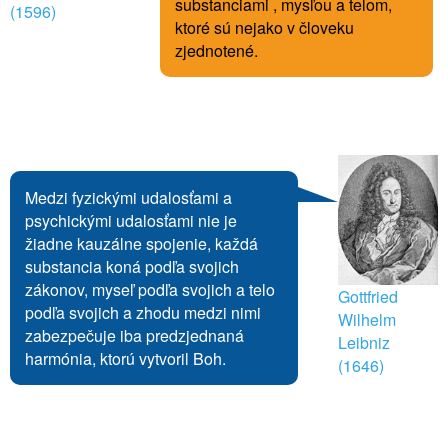
substanciami , mysľou a telom,
(1596)
ktoré sú nejako v človeku
zjednotené.
Medzi fyzickými udalosťami a
psychickými udalosťami nie je
žiadne kauzálne spojenie, každá
substancia koná podľa svojich
zákonov, myseľ podľa svojich a telo
Gottfried
podľa svojich a zhodu medzi nimi
Wilhelm
zabezpečuje iba predzjednaná
Leibniz
harmónia, ktorú vytvoril Boh.
(1646)