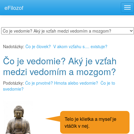
eFilozof
Tog
nav
Nadotázky:
Čo je človek?
V akom vzťahu s.... existuje?
Čo je vedomie? Aký je vzťah
medzi vedomím a mozgom?
Podotázky:
Čo je prvotné? Hmota alebo vedomie?
Čo je to
svedomie?
Telo je klietka a myseľ je
vtáčik v nej.