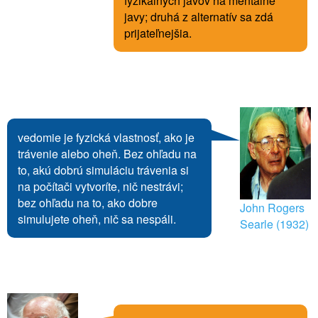
fyzikálnych javov na mentálne
javy; druhá z alternatív sa zdá
prijateľnejšia.
vedomie je fyzická vlastnosť, ako je
trávenie alebo oheň. Bez ohľadu na
to, akú dobrú simuláciu trávenia si
na počítači vytvoríte, nič nestrávi;
bez ohľadu na to, ako dobre
John Rogers
simulujete oheň, nič sa nespáli.
Searle (1932)