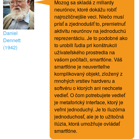
Mozog sa skladá z miliardy
neurónov, ktoré dokážu robiť
najrozličnejšie veci. Niečo musí
prísť a zjednodušiť to, premietnuť
aktivitu neurónov na jednoduchú
Daniel
reprezentáciu. Je to podobné ako
Dennett
to urobili ľudia pri konštrukcii
(1942)
užívateľského prostredia na
vašom počítači, smartfóne. Váš
smartfóne je neuveriteľne
komplikovaný objekt, zložený z
mnohých vrstiev hardveru a
softvéru o ktorých ani nechcete
vedieť. O čom potrebujete vedieť
je metaforický interface, ktorý je
veľmi jednoduchý. Je to iluzórna
jednoduchosť, ale je to užitočná
ilúzia, ktorá umožňuje ovládať
smartfóne.