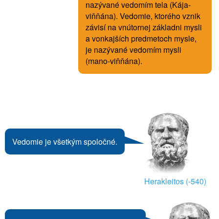
nazývané vedomím tela (Kája-
viňňána). Vedomie, ktorého vznik
závisí na vnútornej základni mysli
a vonkajších predmetoch mysle,
je nazývané vedomím mysli
(mano-viňňána).
Vedomie je všetkým spoločné.
Herakleitos (-540)