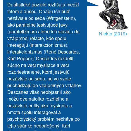
Dualistické pozície rozlišujú medzi
telom a dušou. Chápu ich buď
nezávisle od seba (Wittgenstein),
ako paralelne jestvujúce javy
(paralelizmus) alebo ich stavajú do
Niekto (2019)
vzájomnej relácie, kde spolu
interagujú (interakcionizmus).
interakcionizmus (René Descartes,
Karl Popper): Descartes rozdelil
súcno na veci mysliace a veci
rozpriestranené, ktoré jestvujú
nezávisle od seba, no vo svete
prichádzajú do vzájomných vzťahov.
Descartes však neobjasnil ako
môžu dve natoľko rozdielne a
nezávislé entity ako myslenie a
hmota spolu interagovať a
psychofyzický problém necháva po
tejto stránke nedoriešený. Karl