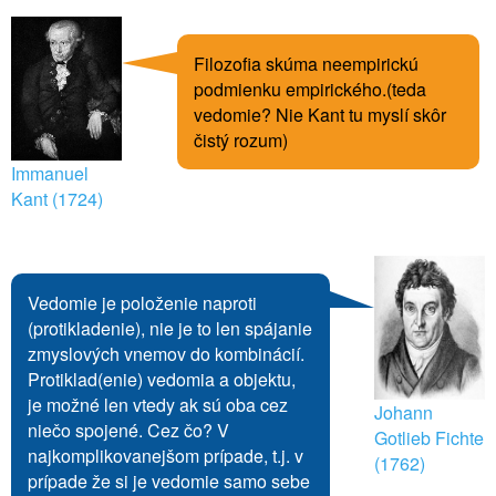
Filozofia skúma neempirickú
podmienku empirického.(teda
vedomie? Nie Kant tu myslí skôr
čistý rozum)
Immanuel
Kant (1724)
Vedomie je položenie naproti
(protikladenie), nie je to len spájanie
zmyslových vnemov do kombinácií.
Protiklad(enie) vedomia a objektu,
je možné len vtedy ak sú oba cez
Johann
niečo spojené. Cez čo? V
Gotlieb Fichte
najkomplikovanejšom prípade, t.j. v
(1762)
prípade že si je vedomie samo sebe