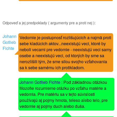
O
Odpoveď a jej predpoklady ( argumenty pre a proti nej ):
Johann
Vedomie je postupnosť rozlišujúcich a najmä proti
Gotlieb
sebe kladúcich aktov...neexistujú veci, ktoré by
Fichte
neboli vecami pre vedomie - neexistujú veci samy
osebe a neexistujú veci, od ktorých by sme sa
nerozlíšili tým, že sme silou svojho vzťahovania
sa k sebe samému ich protikladom.
O
Johann Gotlieb Fichte :
Pod základnou otázkou
filozofie rozumieme otázku po vzťahu matérie a
vedomia. Pre matériu sa v tejto súvislosti
používajú aj pojmy hmota, teleso alebo telo, pre
vedomie aj pojmy duch alebo duša.
O