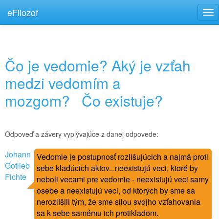
eFilozof
Tog
nav
Čo je vedomie? Aký je vzťah
medzi vedomím a
mozgom?
Čo existuje?
Odpoveď a závery vyplývajúce z danej odpovede:
Johann
Vedomie je postupnosť rozlišujúcich a najmä proti
Gotlieb
sebe kladúcich aktov...neexistujú veci, ktoré by
Fichte
neboli vecami pre vedomie - neexistujú veci samy
osebe a neexistujú veci, od ktorých by sme sa
nerozlíšili tým, že sme silou svojho vzťahovania
sa k sebe samému ich protikladom.