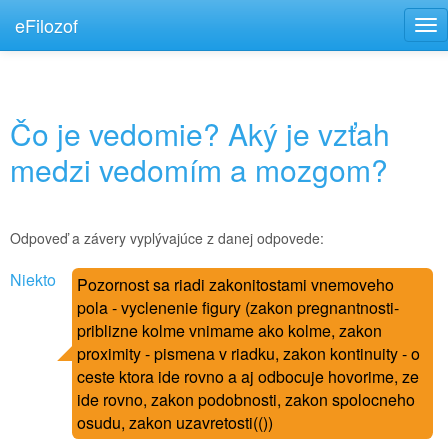
eFilozof
Tog
nav
Čo je vedomie? Aký je vzťah
medzi vedomím a mozgom?
Odpoveď a závery vyplývajúce z danej odpovede:
Niekto
Pozornost sa riadi zakonitostami vnemoveho
pola - vyclenenie figury (zakon pregnantnosti-
priblizne kolme vnimame ako kolme, zakon
proximity - pismena v riadku, zakon kontinuity - o
ceste ktora ide rovno a aj odbocuje hovorime, ze
ide rovno, zakon podobnosti, zakon spolocneho
osudu, zakon uzavretosti(())