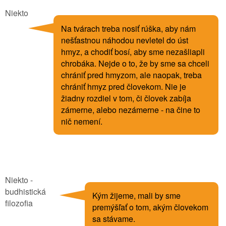
Niekto
Na tvárach treba nosiť rúška, aby nám
nešťastnou náhodou nevletel do úst
hmyz, a chodiť bosí, aby sme nezašliapli
chrobáka. Nejde o to, že by sme sa chceli
chrániť pred hmyzom, ale naopak, treba
chrániť hmyz pred človekom. Nie je
žiadny rozdiel v tom, či človek zabíja
zámerne, alebo nezámerne - na čine to
nič nemení.
Niekto -
budhistická
Kým žijeme, mali by sme
filozofia
premýšľať o tom, akým človekom
sa stávame.