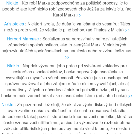
Niekto
: Kto robí Marxa zodpovedného za politické procesy, je to
podobné ako keď niekto robí zodpovedného Ježiša za inkvizíciu. (ad
Karol Marx)
>>
Aristoteles
: Niektorí tvrdia, že duša je vmiešaná do vesmíru: Táles
možno preto veril, že všetko je plné bohov. (ad Thales z Miletu)
>>
Herbert Marcuse
: Socializmus sa nerozvinul v najrozvinutejších
západných spoločnostiach, ako to zamýšľal Marx. V niektorých
najrozvinutejších spoločnostiach sa namiesto neho rozvinul fašizmus.
>>
Niekto
: Napriek významu jeho práce pri vytváraní základov pre
neskorších asociacionistov, Locke nepovažuje asociáciu za
vysvetľujúcu myseľ vo všeobecnosti. Považuje ju za neschopnosť
správne uvažovať a jeho záujem o ňu je nielen vysvetľujúci, ale aj
normatívny. Z týchto dôvodov si niektorí položili otázku, či by sa s
Lockom malo zaobchádzať ako s asociacionistom (ad John Locke)
>>
Niekto
: Za pozornosť tiež stojí, že ak si za východiskový bod etických
úvah zvolíme našu zraniteľnosť, a nie snahu dosahovať šťastie,
dospejeme k takej pozícii, ktorá bude imúnna voči námietke, ktorá sa
často vznáša voči utilitarizmu, a síce že vykonávanie rozhodnutí na
základe utilitaristických princípov by mohlo viesť k tomu, že niektorí