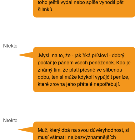
toho ještě vydal nebo spíše vyhodil pět
šilinků.
Niekto
.Mysli na to, že - jak říká přísloví - dobrý
počtář je pánem všech peněženek. Kdo je
známý tím, že platí přesně ve slíbenou
dobu, ten si může kdykoli vypůjčit peníze,
které zrovna jeho přátelé nepotřebují.
Niekto
Muž, který dbá na svou důvěryhodnost, si
musí všímat i nejbezvýznamnějších