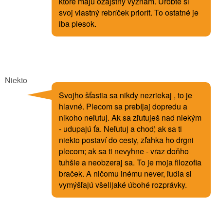
ktoré majú ozajstný význam. Urobte si
svoj vlastný rebríček priorít. To ostatné je
iba piesok.
Niekto
Svojho šťastia sa nikdy nezriekaj , to je
hlavné. Plecom sa prebíjaj dopredu a
nikoho neľutuj. Ak sa zľutuješ nad niekým
- udupajú ťa. Neľutuj a choď; ak sa ti
niekto postaví do cesty, zľahka ho drgni
plecom; ak sa ti nevyhne - vraz doňho
tuhšie a neobzeraj sa. To je moja filozofia
braček. A ničomu inému never, ľudia si
vymýšľajú všelijaké úbohé rozprávky.