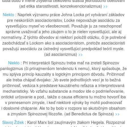
ľudia budú v mene zvýšenia celkového šťastia jednoducho obetovaní
(ad etika starostlivosti, konzekvencionalizmus)
>>
Niekto
: Napriek významu práce Johna Locka pri vytváraní základov
pre neskorších asociacionistov, Locke nepovažuje asociáciu za
vysvetľujúcu myseľ vo všeobecnosti. Považuje ju za neschopnosť
správne uvažovať a jeho záujem o to je nielen vysvetľujúci, ale aj
normatívny. Z týchto dôvodov si niektorí položili otázku, či je potrebné
zaobchádzať s Lockom ako s asociacionistom, pretože asociacionisti
považujú asociáciu za ústredný vysvetľujúci predpoklad teórii mysle.
(ad asocianizmus)
>>
Niekto
: Pri interpretácii Spinozu treba mať na zreteli Spinozov
panlogizmus (či prinajmenšom tendenciu k nemu), ktorý spôsobuje, že
mu splýva princíp kauzality s logickým princípom dôvodu. Príčinnosť
ale treba chápať dvojako: „Vo svete jednotlivých vecí je to bežná
príčinnosť, vedúca k predstave kauzálneho reťazca a interpretovaná
mechanisticky. Vo vzťahu substancie a modov ide o podmieňovanie,
ontické určovanie a pod., takže o causa efficiens tu možno hovoriť iba
v prenesenom zmysle, i keď niektoré výroky by mohli podnecovať
i doslovné chápanie. Ale to by bolo v rozpore so skutočným obsahom
a zmyslom Spinozovej filozofie. (ad Benedictus de Spinoza)
>>
Slavoj Žižek
: Karol Marx bol zaujímavým žiakom Hegela. Rozpoznal