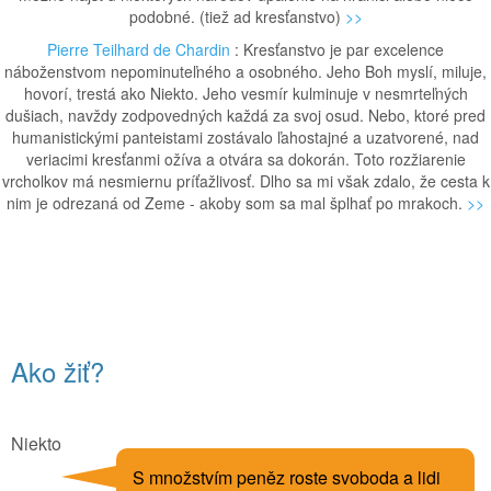
podobné. (tiež ad kresťanstvo)
>>
Pierre Teilhard de Chardin
: Kresťanstvo je par excelence
náboženstvom nepominuteľného a osobného. Jeho Boh myslí, miluje,
hovorí, trestá ako Niekto. Jeho vesmír kulminuje v nesmrteľných
dušiach, navždy zodpovedných každá za svoj osud. Nebo, ktoré pred
humanistickými panteistami zostávalo ľahostajné a uzatvorené, nad
veriacimi kresťanmi ožíva a otvára sa dokorán. Toto rozžiarenie
vrcholkov má nesmiernu príťažlivosť. Dlho sa mi však zdalo, že cesta k
nim je odrezaná od Zeme - akoby som sa mal šplhať po mrakoch.
>>
Ako žiť?
Niekto
S množstvím peněz roste svoboda a lidi