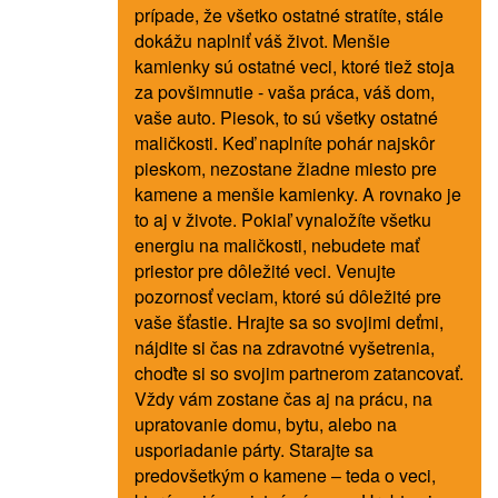
prípade, že všetko ostatné stratíte, stále
dokážu naplniť váš život. Menšie
kamienky sú ostatné veci, ktoré tiež stoja
za povšimnutie - vaša práca, váš dom,
vaše auto. Piesok, to sú všetky ostatné
maličkosti. Keď naplníte pohár najskôr
pieskom, nezostane žiadne miesto pre
kamene a menšie kamienky. A rovnako je
to aj v živote. Pokiaľ vynaložíte všetku
energiu na maličkosti, nebudete mať
priestor pre dôležité veci. Venujte
pozornosť veciam, ktoré sú dôležité pre
vaše šťastie. Hrajte sa so svojimi deťmi,
nájdite si čas na zdravotné vyšetrenia,
choďte si so svojim partnerom zatancovať.
Vždy vám zostane čas aj na prácu, na
upratovanie domu, bytu, alebo na
usporiadanie párty. Starajte sa
predovšetkým o kamene – teda o veci,