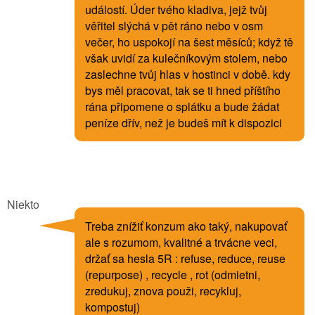
událostí. Úder tvého kladiva, jejž tvůj
věřitel slýchá v pět ráno nebo v osm
večer, ho uspokojí na šest měsíců; když tě
však uvidí za kulečníkovým stolem, nebo
zaslechne tvůj hlas v hostinci v době. kdy
bys měl pracovat, tak se ti hned příštího
rána připomene o splátku a bude žádat
peníze dřív, než je budeš mít k dispozici
Niekto
Treba znížiť konzum ako taký, nakupovať
ale s rozumom, kvalitné a trvácne veci,
držať sa hesla 5R : refuse, reduce, reuse
(repurpose) , recycle , rot (odmietni,
zredukuj, znova použi, recykluj,
kompostuj)