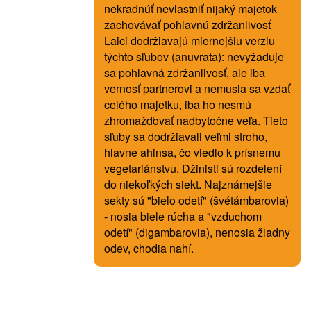
nekradnúť nevlastniť nijaký majetok
zachovávať pohlavnú zdržanlivosť
Laici dodržiavajú miernejšiu verziu
týchto sľubov (anuvrata): nevyžaduje
sa pohlavná zdržanlivosť, ale iba
vernosť partnerovi a nemusia sa vzdať
celého majetku, iba ho nesmú
zhromažďovať nadbytočne veľa. Tieto
sľuby sa dodržiavali veľmi stroho,
hlavne ahinsa, čo viedlo k prísnemu
vegetariánstvu. Džinisti sú rozdelení
do niekoľkých siekt. Najznámejšie
sekty sú "bielo odetí" (švétámbarovia)
- nosia biele rúcha a "vzduchom
odetí" (digambarovia), nenosia žiadny
odev, chodia nahí.