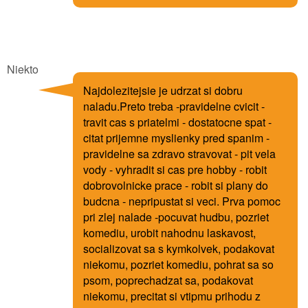
Niekto
Najdolezitejsie je udrzat si dobru
naladu.Preto treba -pravidelne cvicit -
travit cas s priatelmi - dostatocne spat -
citat prijemne myslienky pred spanim -
pravidelne sa zdravo stravovat - pit vela
vody - vyhradit si cas pre hobby - robit
dobrovolnicke prace - robit si plany do
budcna - nepripustat si veci. Prva pomoc
pri zlej nalade -pocuvat hudbu, pozriet
komediu, urobit nahodnu laskavost,
socializovat sa s kymkolvek, podakovat
niekomu, pozriet komediu, pohrat sa so
psom, poprechadzat sa, podakovat
niekomu, precitat si vtipmu prihodu z