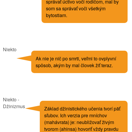
správať úctivo voči rodičom, mal by
som sa správať voči všetkým
bytostiam.
Niekto
Ak nie je nič po smrti, veľmi to ovplyvní
spôsob, akým by mal človek žiť teraz.
Niekto -
Džinizmus
Základ džinistického učenia tvorí päť
sľubov. Ich verzia pre mníchov
(mahávrata) je: neubližovať živým
tvorom (ahinsa) hovoriť vždy pravdu