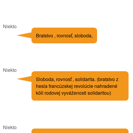
Niekto
Bratstvo , rovnosť, sloboda,
Niekto
Sloboda, rovnosť , solidarita. (bratstvo z
hesla francúzskej revolúcie nahradené
kôli rodovej vyváženosti solidaritou)
Niekto