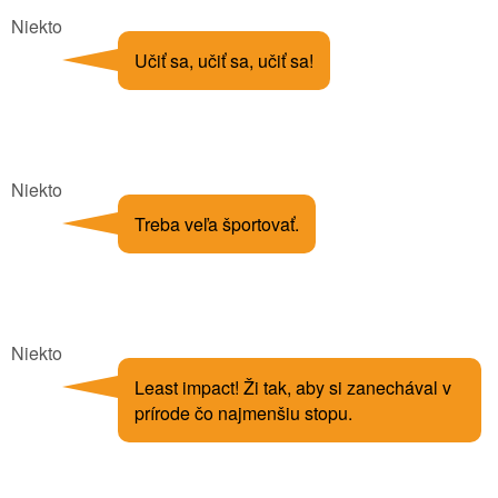
Niekto
Učiť sa, učiť sa, učiť sa!
Niekto
Treba veľa športovať.
Niekto
Least impact! Ži tak, aby si zanechával v
prírode čo najmenšiu stopu.