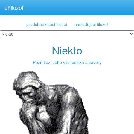
eFilozof
predchádzajúci filozof
nasledujúci filozof
Niekto
Pozri tiež: Jeho východiská a závery