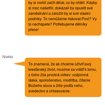
by si mohli začít dělat, co by chtěli. Kdyby
si moc našetřili, dokázali by opustit své
zaměstnání a založili by si své vlastní
podniky. To nemůžeme riskovat.Proč? Vy
to nechápete? Potřebujeme dělníky
přece!
Niekto
To znamená, že ak chceme oživiť svoj
kresťanský život, musíme sa vrátiť k tomu,
z čoho žila prvotná cirkev: vzájomná
láska, spoločenstvo, modlitba, čítanie
Božieho slova a žitie podľa neho,
svedectvo a ohlasovanie.