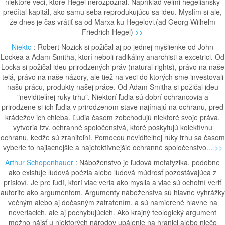
niektoré veci, ktoré Hegel nerozpoznal. Napríklad veľmi hegeliánsky
prečítal kapitál, ako samu seba reprodukujúcu sa ideu. Myslím si ale,
že dnes je čas vrátiť sa od Marxa ku Hegelovi.(ad Georg Wilhelm
Friedrich Hegel)
>>
Niekto
: Robert Nozick si požičal aj po jednej myšlienke od John
Lockea a Adam Smitha, ktorí neboli radikálny anarchisti a excetrici. Od
Locka si požičal ideu prirodzených práv (natural rights), právo na naše
telá, právo na naše názory, ale tiež na veci do ktorých sme investovali
našu prácu, produkty našej práce. Od Adam Smitha si požičal ideu
"neviditeľnej ruky trhu". Niektorí ľudia sú dobrí ochrancovia a
prirodzene si ich ľudia v prirodzenom stave najímajú na ochranu, pred
krádežov ich chleba. Ľudia časom zobchodujú niektoré svoje práva,
vytvoria tzv. ochranné spoločenstvá, ktoré poskytujú kolektívnu
ochranu, kedže sú zraniteľní. Pomocou neviditeľnej ruky trhu sa časom
vyberie to najlacnejšie a najefektívnejšie ochranné spoločenstvo...
>>
Arthur Schopenhauer
: Náboženstvo je ľudová metafyzika, podobne
ako existuje ľudová poézia alebo ľudová múdrosť pozostávajúca z
prísloví. Je pre ľudí, ktorí viac veria ako myslia a viac sú ochotní veriť
autorite ako argumentom. Argumenty náboženstva sú hlavne vyhrážky
večným alebo aj dočasným zatratením, a sú namierené hlavne na
neveriacich, ale aj pochybujúcich. Ako krajný teologický argument
možno nájsť u niektorých národov upálenie na hranici alebo niečo