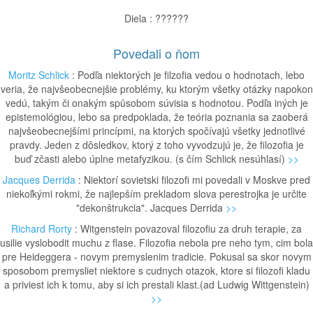
Diela : ??????
Povedali o ňom
Moritz Schlick
: Podľa niektorých je filzofia vedou o hodnotach, lebo
veria, že najvšeobecnejšie problémy, ku ktorým všetky otázky napokon
vedú, takým či onakým spůsobom súvisia s hodnotou. Podľa iných je
epistemológiou, lebo sa predpoklada, že teória poznania sa zaoberá
najvšeobecnejšími princípmi, na ktorých spočívajú všetky jednotlivé
pravdy. Jeden z dôsledkov, ktorý z toho vyvodzujú je, že filozofia je
buď zčasti alebo úplne metafyzikou. (s čím Schlick nesúhlasí)
>>
Jacques Derrida
: Niektorí sovietski filozofi mi povedali v Moskve pred
niekoľkými rokmi, že najlepším prekladom slova perestrojka je určite
"dekonštrukcia". Jacques Derrida
>>
Richard Rorty
: Witgenstein povazoval filozofiu za druh terapie, za
usilie vyslobodit muchu z flase. Filozofia nebola pre neho tym, cim bola
pre Heideggera - novym premyslenim tradicie. Pokusal sa skor novym
sposobom premysliet niektore s cudnych otazok, ktore si filozofi kladu
a priviest ich k tomu, aby si ich prestali klast.(ad Ludwig Wittgenstein)
>>