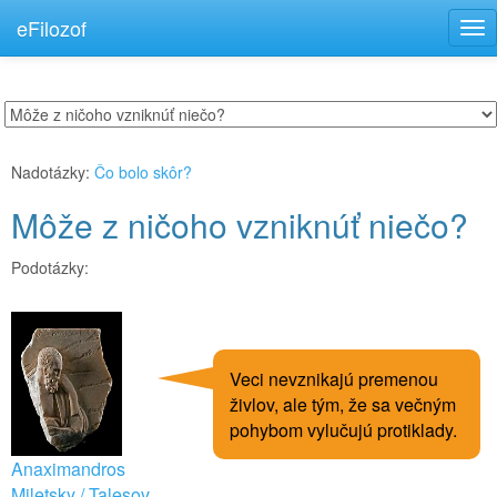
eFilozof
Tog
nav
Nadotázky:
Čo bolo skôr?
Môže z ničoho vzniknúť niečo?
Podotázky:
Veci nevznikajú premenou
živlov, ale tým, že sa večným
pohybom vylučujú protiklady.
Anaximandros
Miletsky / Talesov