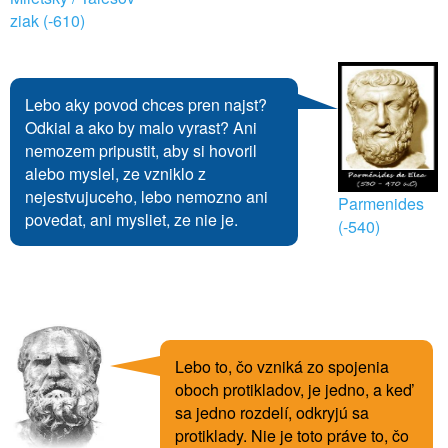
ziak (-610)
Lebo aky povod chces pren najst?
Odkial a ako by malo vyrast? Ani
nemozem pripustit, aby si hovoril
alebo myslel, ze vzniklo z
nejestvujuceho, lebo nemozno ani
Parmenides
povedat, ani mysliet, ze nie je.
(-540)
Lebo to, čo vzniká zo spojenia
oboch protikladov, je jedno, a keď
sa jedno rozdelí, odkryjú sa
protiklady. Nie je toto práve to, čo