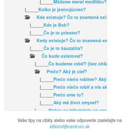
|_____
Môžeme merať modlitbu?
|_____
Kolko je jestvujúcien?
Kde existuje? Čo to znamená existovať v priest
|_____
Kde je Boh?
|_____
Čo je to priestor?
Kedy existuje? Čo to znamená existovať v čase 
|_____
Čo je to kauzalita?
Čo bude existovať?
|_____
Čo budeme robiť? (bez ohľadu nato, čo by 
Prečo? Aký je cieľ?
|_____
Prečo niečo robíme? Aký je cieľ toho n
|_____
Prečo niečo robiť a nie skôr nič?
|_____
Prečo sme tu?
|_____
Aký má život zmysel?
|_____
Stráca sa informácia vo vesmíre /čiernych 
Čo existovalo?
Vaše tipy na citáty alebo vaše odpovede zasielajte na
|_____
Žil som v minulých životoch?
efilozof@centrum.sk
Prečo? Aká bola príčina?