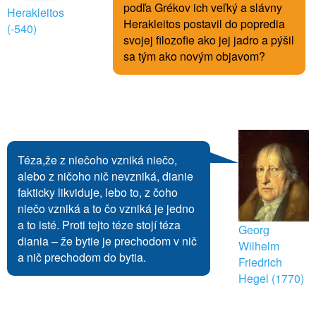
podľa Grékov ich veľký a slávny
Herakleitos
Herakleitos postavil do popredia
(-540)
svojej filozofie ako jej jadro a pýšil
sa tým ako novým objavom?
Téza,že z niečoho vzniká niečo,
alebo z ničoho nič nevzniká, dianie
fakticky likviduje, lebo to, z čoho
niečo vzniká a to čo vzniká je jedno
a to isté. Proti tejto téze stojí téza
Georg
diania – že bytie je prechodom v nič
Wilhelm
a nič prechodom do bytia.
Friedrich
Hegel (1770)