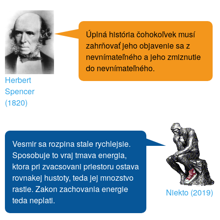
Úplná história čohokoľvek musí
zahrňovať jeho objavenie sa z
nevnímateľného a jeho zmiznutie
do nevnímateľného.
Herbert
Spencer
(1820)
Vesmir sa rozpina stale rychlejsie.
Sposobuje to vraj tmava energia,
ktora pri zvacsovani priestoru ostava
rovnakej hustoty, teda jej mnozstvo
rastie. Zakon zachovania energie
Niekto (2019)
teda neplati.