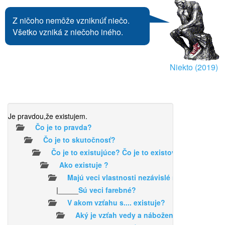
Z ničoho nemôže vzniknúť niečo.
Všetko vzniká z niečoho iného.
Niekto (2019)
Je pravdou,že existujem.
Čo je to pravda?
Čo je to skutočnosť?
Čo je to existujúce? Čo je to existovať?
Ako existuje ?
Majú veci vlastnosti nezávislé na našom vní
|_____
Sú veci farebné?
V akom vzťahu s.... existuje?
Aký je vzťah vedy a náboženstva?