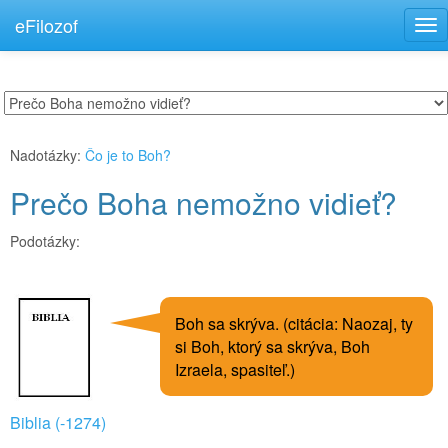
eFilozof
Tog
nav
Nadotázky:
Čo je to Boh?
Prečo Boha nemožno vidieť?
Podotázky:
Boh sa skrýva. (citácia: Naozaj, ty
si Boh, ktorý sa skrýva, Boh
Izraela, spasiteľ.)
Biblia (-1274)