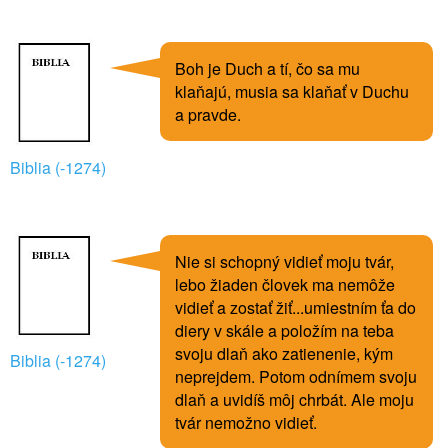
Boh je Duch a tí, čo sa mu
klaňajú, musia sa klaňať v Duchu
a pravde.
Biblia (-1274)
Nie si schopný vidieť moju tvár,
lebo žiaden človek ma nemôže
vidieť a zostať žiť...umiestním ťa do
diery v skále a položím na teba
svoju dlaň ako zatienenie, kým
Biblia (-1274)
neprejdem. Potom odnímem svoju
dlaň a uvidíš môj chrbát. Ale moju
tvár nemožno vidieť.