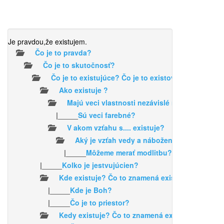
Je pravdou,že existujem.
Čo je to pravda?
Čo je to skutočnosť?
Čo je to existujúce? Čo je to existovať?
Ako existuje ?
Majú veci vlastnosti nezávislé na našom vní
|_____
Sú veci farebné?
V akom vzťahu s.... existuje?
Aký je vzťah vedy a náboženstva?
|_____
Môžeme merať modlitbu?
|_____
Kolko je jestvujúcien?
Kde existuje? Čo to znamená existovať v priest
|_____
Kde je Boh?
|_____
Čo je to priestor?
Kedy existuje? Čo to znamená existovať v čase 