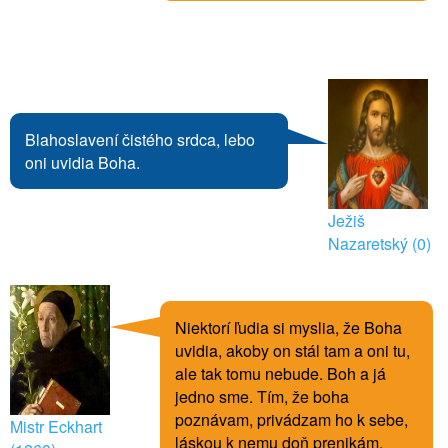
Blahoslavení čistého srdca, lebo
oni uvidia Boha.
Ježiš
Nazaretský (0)
Niektorí ľudia si myslia, že Boha
uvidia, akoby on stál tam a oni tu,
ale tak tomu nebude. Boh a já
jedno sme. Tím, že boha
poznávam, privádzam ho k sebe,
Mistr Eckhart
láskou k nemu doň prenikám.