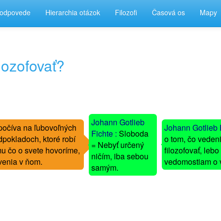
 odpovede
Hierarchia otázok
Filozofi
Časová os
Mapy
lozofovať?
Johann Gotlieb
očíva na ľubovoľných
-
-
Johann Gotlieb 
Fichte :
Sloboda
pokladoch, ktoré robí
-
-
o tom, čo vedeni
= Nebyť určený
 čo o svete hovoríme,
-
-
filozofovať, leb
ničím, iba sebou
venia v ňom.
-
-
vedomostiam o v
samým.