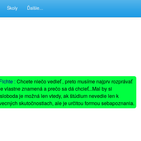
Školy
Ďalšie...
Fichte :
Chcete niečo vedieť , preto musíme najprv rozprávať
e vlastne znamená a prečo sa dá chcieť...Mal by si
o sloboda je možná len vtedy, ak štúdium nevedie len k
ecných skutočnostiach, ale je určitou formou sebapoznania.