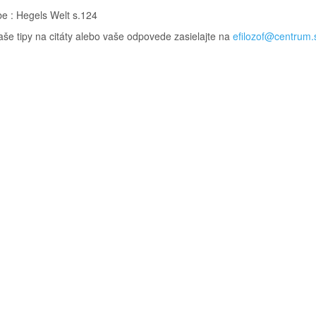
be : Hegels Welt s.124
aše tipy na citáty alebo vaše odpovede zasielajte na
efilozof@centrum.