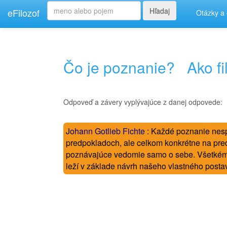
Hľadaj
eFilozof
Otázky a
Čo je poznanie?
Ako fi
Odpoveď a závery vyplývajúce z danej odpovede:
Johann Gotlieb Fichte :
Každé poznanie nesp
predpokladoch, ale celkom konkrétne na pred
poznávajúce vedomie samo o sebe. Všetkému
leží v základe návrh našeho vlastného posta
----