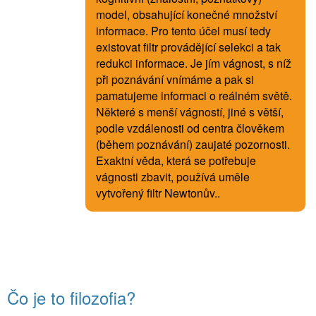
model, obsahující konečné množství
informace. Pro tento účel musí tedy
existovat filtr provádějící selekci a tak
redukci informace. Je jím vágnost, s níž
při poznávání vnímáme a pak si
pamatujeme informaci o reálném světě.
Některé s menší vágností, jiné s větší,
podle vzdálenosti od centra člověkem
(během poznávání) zaujaté pozornosti.
Exaktní věda, která se potřebuje
vágnosti zbavit, používá uměle
vytvořený filtr Newtonův..
Čo je to filozofia?