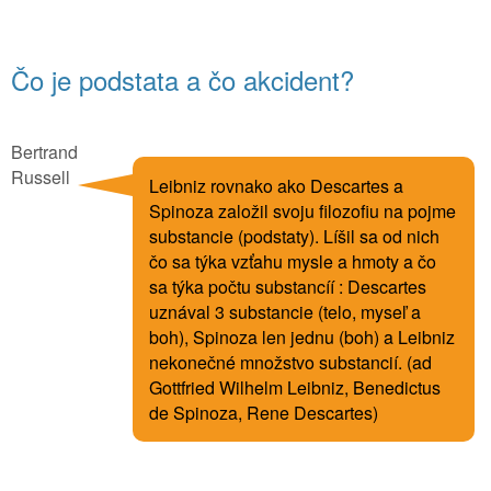
Čo je podstata a čo akcident?
Bertrand
Russell
Leibniz rovnako ako Descartes a
Spinoza založil svoju filozofiu na pojme
substancie (podstaty). Líšil sa od nich
čo sa týka vzťahu mysle a hmoty a čo
sa týka počtu substancíí : Descartes
uznával 3 substancie (telo, myseľ a
boh), Spinoza len jednu (boh) a Leibniz
nekonečné množstvo substancií. (ad
Gottfried Wilhelm Leibniz, Benedictus
de Spinoza, Rene Descartes)