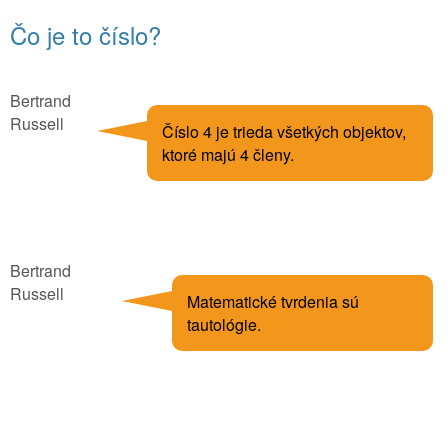
Čo je to číslo?
Bertrand
Russell
Číslo 4 je trieda všetkých objektov,
ktoré majú 4 členy.
Bertrand
Russell
Matematické tvrdenia sú
tautológie.