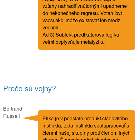
vzťahy nahradiť vnútornými upadneme
do nekonečného regresu. Vztah 'byt
vacsi ako' môže existovať len medzi
vecami.
Ad 3) Subjekt-predikátorová logika
veľmi ovplyvňuje metafyziku
Prečo sú vojny?
Bertrand
Russell
Etika je v podstate produkt stádovitého
inštinktu, teda inštinktu spolupracovať s
členmi našej skupiny proti členom iných
skupín. Členovia našej skupiny sú