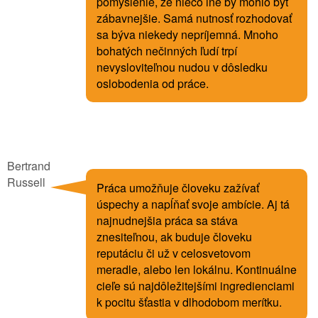
pomyslenie, že niečo iné by mohlo byť
zábavnejšie. Samá nutnosť rozhodovať
sa býva niekedy nepríjemná. Mnoho
bohatých nečinných ľudí trpí
nevysloviteľnou nudou v dôsledku
oslobodenia od práce.
Bertrand
Russell
Práca umožňuje človeku zažívať
úspechy a napĺňať svoje ambície. Aj tá
najnudnejšia práca sa stáva
znesiteľnou, ak buduje človeku
reputáciu či už v celosvetovom
meradle, alebo len lokálnu. Kontinuálne
cieľe sú najdôležitejšími ingredienciami
k pocitu šťastia v dlhodobom merítku.