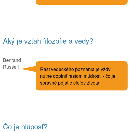
Aký je vzťah filozofie a vedy?
Bertrand
Russell
Rast vedeckého poznania je vždy
nutné doplniť rastom múdrosti - čo je
spravné pojatie cieľov života.
Čo je hlúposť?