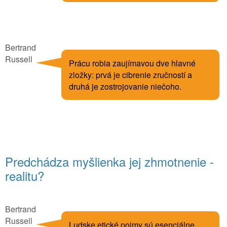
Bertrand
Russell
Prácu robia zaujímavou dve hlavné
zložky: prvá je cibrenie zručností a
druhá je zostrojovanie niečoho.
Predchádza myšlienka jej zhmotnenie -
realitu?
Bertrand
Russell
Ludske etické pojmy sú esenciálne