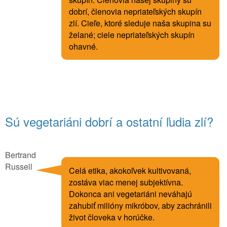
dobrí, členovia nepriateľských skupín
zlí. Cieľe, ktoré sleduje naša skupina su
želané; ciele nepriateľských skupín
ohavné.
Sú vegetariáni dobrí a ostatní ľudia zlí?
Bertrand
Russell
Celá etika, akokoľvek kultivovaná,
zostáva viac menej subjektívna.
Dokonca ani vegetariáni neváhajú
zahubiť milióny mikróbov, aby zachránili
život človeka v horúčke.