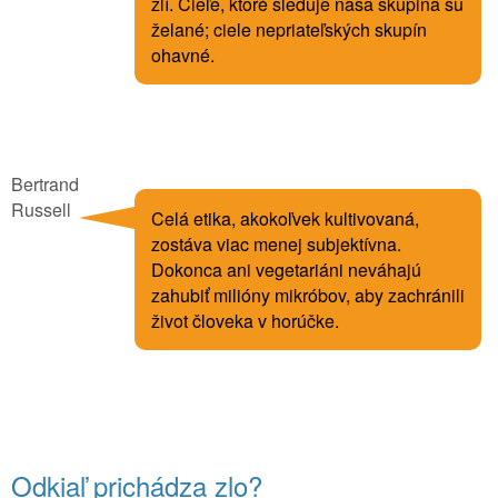
zlí. Cieľe, ktoré sleduje naša skupina su
želané; ciele nepriateľských skupín
ohavné.
Bertrand
Russell
Celá etika, akokoľvek kultivovaná,
zostáva viac menej subjektívna.
Dokonca ani vegetariáni neváhajú
zahubiť milióny mikróbov, aby zachránili
život človeka v horúčke.
Odkiaľ prichádza zlo?