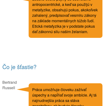
antropocentrické, a keď sa použijú v
metafyzike, obsahujú pokus, akokoľvek
zahalený, predpisovať vesmíru zákony
na základe momentálnych túžob ľudí.
Etická metafyzika je v podstate pokus
dať zákonnú silu našim želaniam.
Čo je šťastie?
Bertrand
Russell
Práca umožňuje človeku zažívať
úspechy a napĺňať svoje ambície. Aj tá
najnudnejšia práca sa stáva
znesiteľnou, ak buduje človeku