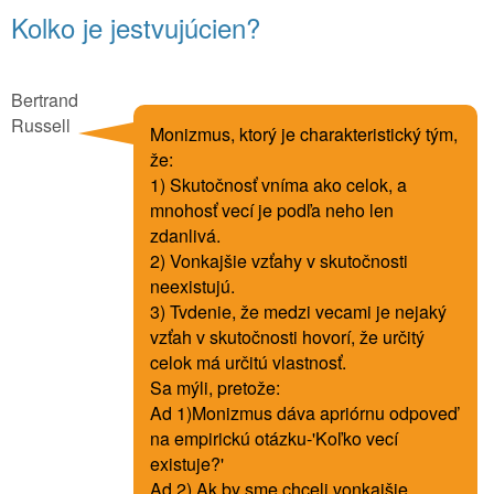
Kolko je jestvujúcien?
Bertrand
Russell
Monizmus, ktorý je charakteristický tým,
že:
1) Skutočnosť vníma ako celok, a
mnohosť vecí je podľa neho len
zdanlivá.
2) Vonkajšie vzťahy v skutočnosti
neexistujú.
3) Tvdenie, že medzi vecami je nejaký
vzťah v skutočnosti hovorí, že určitý
celok má určitú vlastnosť.
Sa mýli, pretože:
Ad 1)Monizmus dáva apriórnu odpoveď
na empirickú otázku-'Koľko vecí
existuje?'
Ad 2) Ak by sme chceli vonkajšie