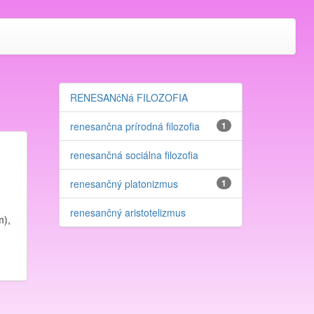
RENESANčNá FILOZOFIA
renesančna prírodná filozofia
1
renesančná sociálna filozofia
renesančný platonizmus
1
renesančný aristotelizmus
m),