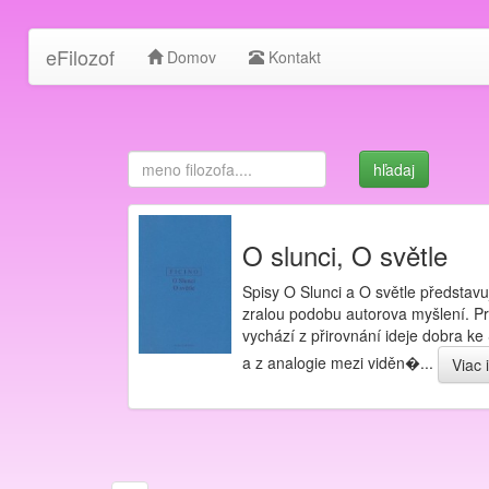
eFilozof
Domov
Kontakt
O slunci, O světle
Spisy O Slunci a O světle představu
zralou podobu autorova myšlení. Pr
vychází z přirovnání ideje dobra ke 
a z analogie mezi viděn�...
Viac 